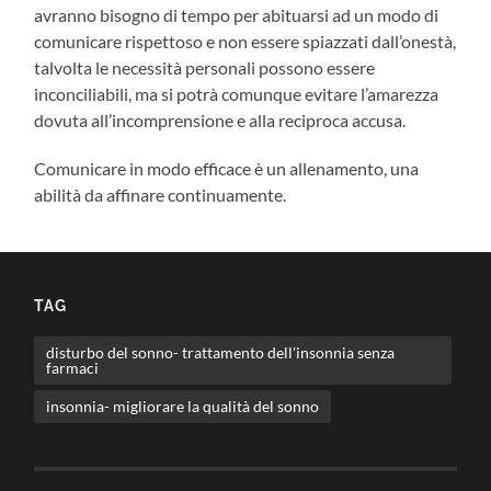
avranno bisogno di tempo per abituarsi ad un modo di
comunicare rispettoso e non essere spiazzati dall’onestà,
talvolta le necessità personali possono essere
inconciliabili, ma si potrà comunque evitare l’amarezza
dovuta all’incomprensione e alla reciproca accusa.
Comunicare in modo efficace è un allenamento, una
abilità da affinare continuamente.
TAG
disturbo del sonno- trattamento dell'insonnia senza
farmaci
insonnia- migliorare la qualità del sonno