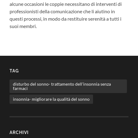
alcune occasioni le coppie necessitano di interventi di
professionisti della comunicazione che li aiutino in
questi processi, in modo da restituire serenità a tutti i
suoi membri.
TAG
disturbo del sonno- trattamento dell'insonnia senza
farmaci
insonnia- migliorare la qualità del sonno
ARCHIVI