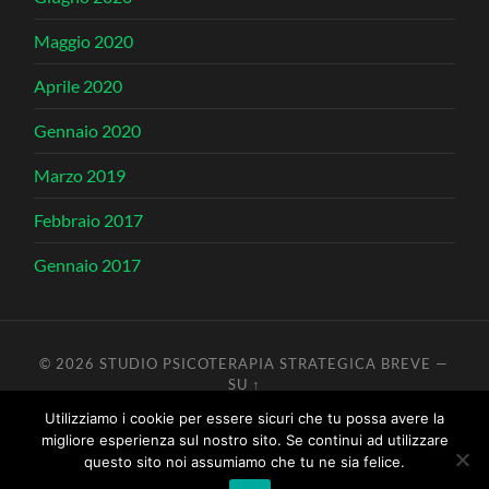
Maggio 2020
Aprile 2020
Gennaio 2020
Marzo 2019
Febbraio 2017
Gennaio 2017
© 2026
STUDIO PSICOTERAPIA STRATEGICA BREVE
—
SU ↑
Utilizziamo i cookie per essere sicuri che tu possa avere la
>La capacità di accettare o meno un cambiamento dipende dall'idea
migliore esperienza sul nostro sito. Se continui ad utilizzare
che una persona ha di stessa: questo sistema di autopercezione è
questo sito noi assumiamo che tu ne sia felice.
modificato e modifica a sua volta l'autostima, vincola le scelte,