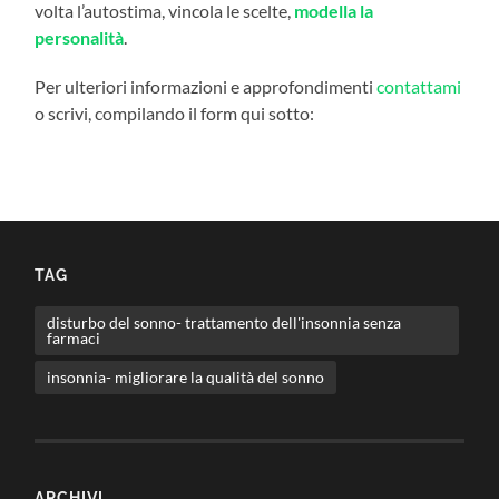
volta l’autostima, vincola le scelte,
modella la
personalità
.
Per ulteriori informazioni e approfondimenti
contattami
o scrivi, compilando il form qui sotto:
TAG
disturbo del sonno- trattamento dell'insonnia senza
farmaci
insonnia- migliorare la qualità del sonno
ARCHIVI